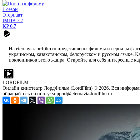
1 сезон
Этернавт
IMDB
7.7
KP
6.7
На eternavta-lordfilm.ru представлены фильмы и сериалы фа
украинском, казахстанском, белорусском и русском языке. 
поклонников этого жанра. Откройте для себя интересные ка
LORDFILM
Онлайн кинотеатр ЛордФильм (LordFilm) ©
2026
. Вся информа
обращайтесь на почту: support@eternavta-lordfilm.ru