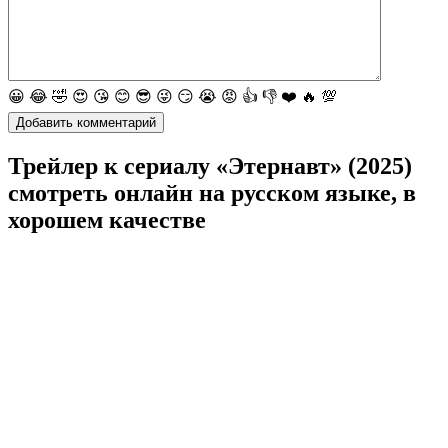
😀
😂
🤣
😍
😘
😊
😎
😜
😏
😭
😡
👍
👎
❤️
🔥
💯
Трейлер к сериалу «Этернавт» (2025)
cмотреть онлайн на русском языке, в
хорошем качестве