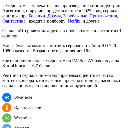
«Этернавт» — увлекательное произведение киноиндустрии
Аргентина, и другие , представленное в 2025 году, сериале
снят в жанре
Боевики
,
Драмы
,
Зарубежные
,
Приключения
,
Фантастика
, входит в подборку:
Netflix
, и другие
Сериал «Этернавт» находится в производстве и состоит из 1
сезонов.
Уже сейчас вы можете смотреть сериале онлайн в HD 720–
1080p качестве Возрастное ограничение: 16+
Зрители оценивают «Этернавт» на IMDb в
7.7
баллов , а на
КиноПоиск —
6.7
баллов .
Рейтинги сериалы помогают зрителям оценить качество
контента, выбрать интересные проекты и понять, насколько
сериале популярен и хорошо принят аудиторией.
ВКонтакте
Одноклассники
WhatsApp