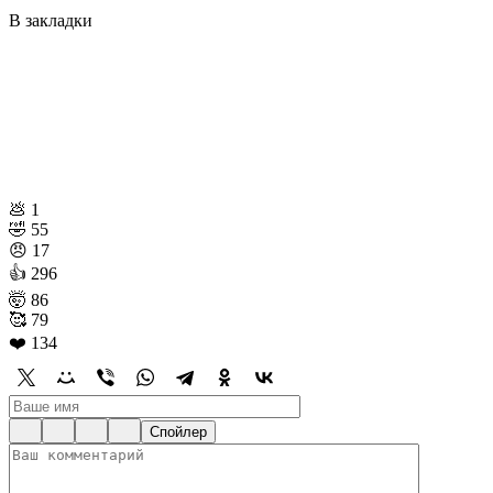
В закладки
💩
1
🤣
55
😠
17
👍
296
🤯
86
🥰
79
❤️
134
Спойлер