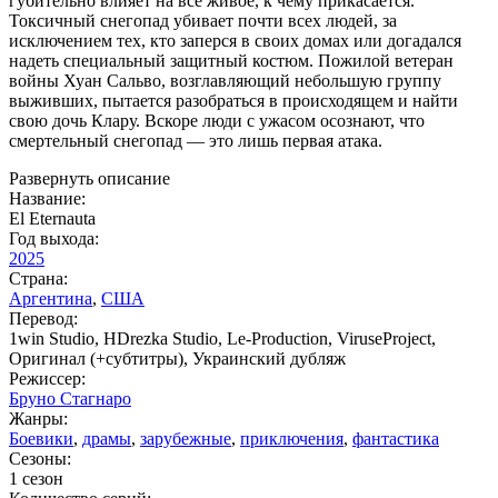
губительно влияет на все живое, к чему прикасается.
Токсичный снегопад убивает почти всех людей, за
исключением тех, кто заперся в своих домах или догадался
надеть специальный защитный костюм. Пожилой ветеран
войны Хуан Сальво, возглавляющий небольшую группу
выживших, пытается разобраться в происходящем и найти
свою дочь Клару. Вскоре люди с ужасом осознают, что
смертельный снегопад — это лишь первая атака.
Развернуть описание
Название:
El Eternauta
Год выхода:
2025
Страна:
Аргентина
,
США
Перевод:
1win Studio, HDrezka Studio, Le-Production, ViruseProject,
Оригинал (+субтитры), Украинский дубляж
Режиссер:
Бруно Стагнаро
Жанры:
Боевики
,
драмы
,
зарубежные
,
приключения
,
фантастика
Сезоны:
1 сезон