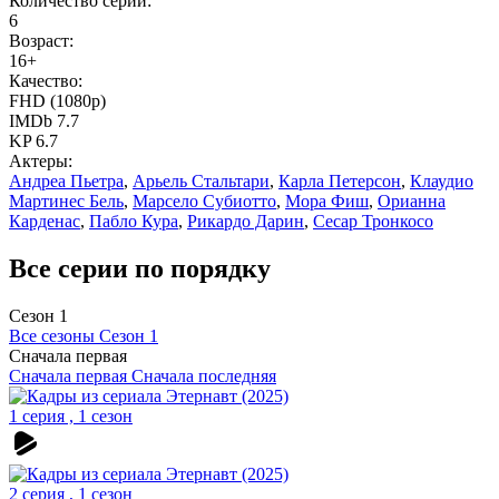
Количество серий:
6
Возраст:
16+
Качество:
FHD (1080p)
IMDb 7.7
KP 6.7
Актеры:
Андреа Пьетра
,
Арьель Стальтари
,
Карла Петерсон
,
Клаудио
Мартинес Бель
,
Марсело Субиотто
,
Мора Фиш
,
Орианна
Карденас
,
Пабло Кура
,
Рикардо Дарин
,
Сесар Тронкосо
Все серии по порядку
Сезон 1
Все сезоны
Сезон 1
Сначала первая
Сначала первая
Сначала последняя
1 серия , 1 сезон
2 серия , 1 сезон