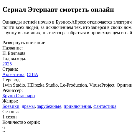
Сериал Этернавт смотреть онлайн
Однажды летней ночью в Буэнос-Айресе отключается электричес
почти всех людей, за исключением тех, кто заперся в своих 
группу выживших, пытается разобраться в происходящем и найт
Развернуть описание
Название:
El Eternauta
Год выхода:
2025
Страна:
Аргентина
,
США
Перевод:
1win Studio, HDrezka Studio, Le-Production, ViruseProject, Ори
Режиссер:
Бруно Стагнаро
Жанры:
Боевики
,
драмы
,
зарубежные
,
приключения
,
фантастика
Сезоны:
1 сезон
Количество серий:
6