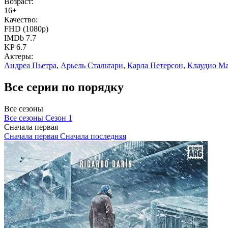
Возраст:
16+
Качество:
FHD (1080p)
IMDb 7.7
KP 6.7
Актеры:
Андреа Пьетра
,
Арьель Стальтари
,
Карла Петерсон
,
Клаудио Ма
Все серии по порядку
Все сезоны
Все сезоны
Сезон 1
Сначала первая
Сначала первая
Сначала последняя