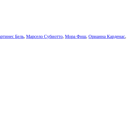
ртинес Бель
,
Марсело Субиотто
,
Мора Фиш
,
Орианна Карденас