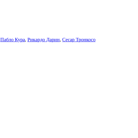
,
Пабло Кура
,
Рикардо Дарин
,
Сесар Тронкосо